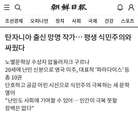
조선경제
오피니언
정치
사회
국제
건강
스포츠
탄자니아 출신 망명 작가… 평생 식민주의와
싸웠다
노벨문학상 수상자 압둘라자크 구르나
20세에 난민 신분으로 영국 이주, 대표작 '파라다이스' 등
총 10권
단호하고 공감 어린 시선으로 식민주의 극복하는 새 문학
열어
"난민도 사회에 기여할 수 있어… 인간이 극복 못할
장벽은 없다"