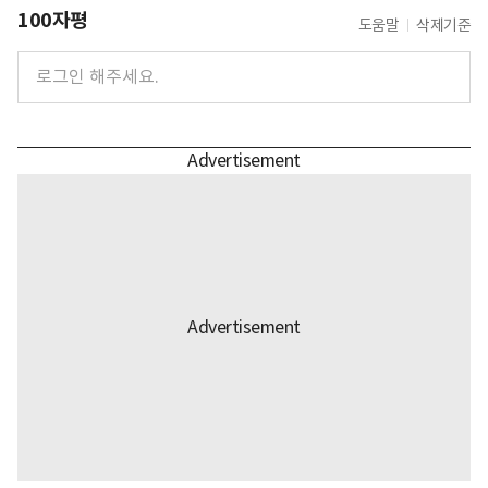
100자평
도움말
삭제기준