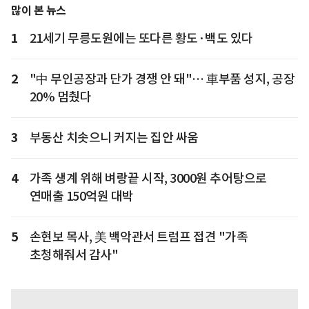
많이 본 뉴스
1
21세기 무릉도원에는 또다른 황도·백도 있다
2
"中 무인공장과 단가 경쟁 안 돼"… 車부품 성지, 공장
20% 멈췄다
3
부동산 치솟으니 커지는 집안 싸움
4
가족 생계 위해 벼랑끝 시작, 3000원 추어탕으로
연매출 150억원 대박
5
손현보 목사, 美 백악관서 트럼프 접견 "가족
초청해줘서 감사"