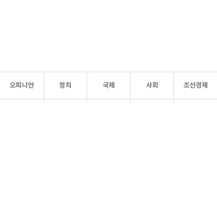
오피니언
정치
국제
사회
조선경제
문화·
조선
스포츠
건강
조선몰
연예
리더스
조선일보 공식 SNS
개인정보처리방침
사이트맵
Copyright 조선일보 All rights reserved. 무단 전재 및 재배포 금지.