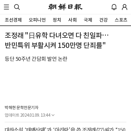
조선경제
오피니언
정치
사회
국제
건강
스포츠
조정래 "日유학 다녀오면 다 친일파…
반민특위 부활시켜 150만명 단죄를"
등단 50주년 간담회 발언 논란
박해현 문학전문기자
업데이트
2024.01.09. 13:44
대하소설 ‘태백산맥’과 ‘아리랑’을 쓴 조정래(77)씨가 “150