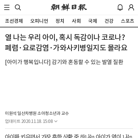
조선경제
오피니언
정치
사회
국제
건강
스포츠
열 나는 우리 아이, 혹시 독감이나 코로나?
폐렴·요로감염·가와사키병일지도 몰라요
[아이가 행복입니다] 감기와 혼동할 수 있는 발열 질환
이원석 일산차병원 소아청소년과 교수
업데이트
2020.11.18. 15:08
아이를 키우면서 가장 흔한 상황 중 하나는 아이가 열이 나는