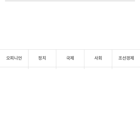
오피니언
정치
국제
사회
조선경제
문화·
조선
스포츠
건강
조선몰
연예
리더스
조선일보 공식 SNS
개인정보처리방침
사이트맵
Copyright 조선일보 All rights reserved. 무단 전재 및 재배포 금지.