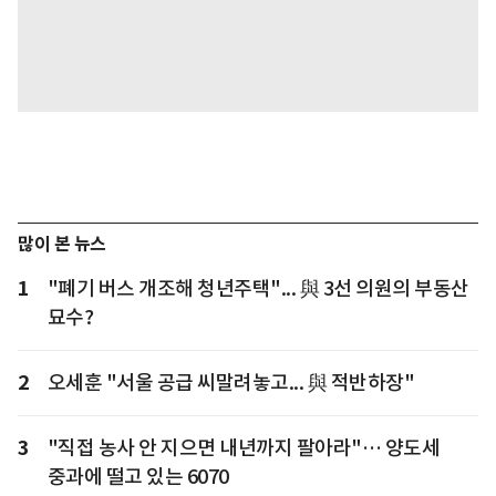
많이 본 뉴스
1
"폐기 버스 개조해 청년주택"... 與 3선 의원의 부동산
묘수?
2
오세훈 "서울 공급 씨말려놓고... 與 적반하장"
3
"직접 농사 안 지으면 내년까지 팔아라"… 양도세
중과에 떨고 있는 6070