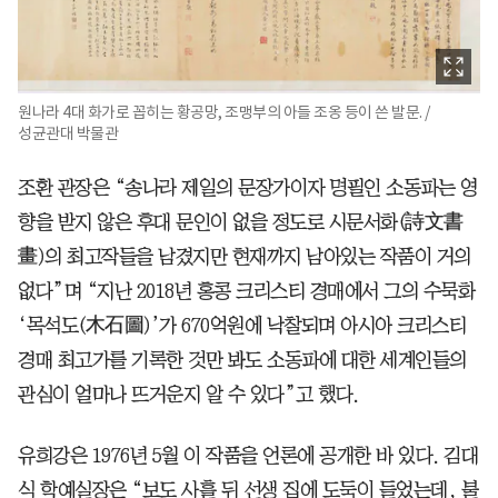
원나라 4대 화가로 꼽히는 황공망, 조맹부의 아들 조옹 등이 쓴 발문. /
성균관대 박물관
조환 관장은 “송나라 제일의 문장가이자 명필인 소동파는 영
향을 받지 않은 후대 문인이 없을 정도로 시문서화(詩文書
畫)의 최고작들을 남겼지만 현재까지 남아있는 작품이 거의
없다”며 “지난 2018년 홍콩 크리스티 경매에서 그의 수묵화
‘목석도(木石圖)’가 670억원에 낙찰되며 아시아 크리스티
경매 최고가를 기록한 것만 봐도 소동파에 대한 세계인들의
관심이 얼마나 뜨거운지 알 수 있다”고 했다.
유희강은 1976년 5월 이 작품을 언론에 공개한 바 있다. 김대
식 학예실장은 “보도 사흘 뒤 선생 집에 도둑이 들었는데, 불