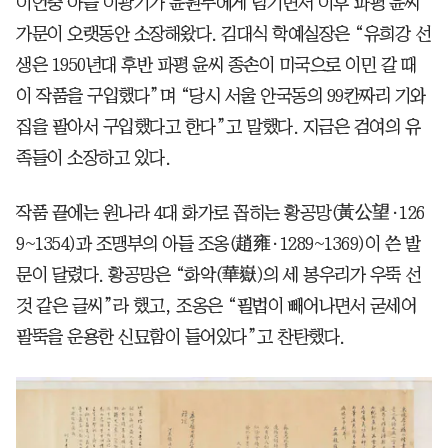
이언충 아들 이광기가 윤원무에게 넘기면서 이후 파평 윤씨
가문이 오랫동안 소장해왔다. 김대식 학예실장은 “유희강 선
생은 1950년대 후반 파평 윤씨 종손이 미국으로 이민 갈 때
이 작품을 구입했다”며 “당시 서울 안국동의 99칸짜리 기와
집을 팔아서 구입했다고 한다”고 말했다. 지금은 검여의 유
족들이 소장하고 있다.
작품 끝에는 원나라 4대 화가로 꼽히는 황공망(黃公望·126
9~1354)과 조맹부의 아들 조옹(趙雍·1289~1369)이 쓴 발
문이 달렸다. 황공망은 “화악(華嶽)의 세 봉우리가 우뚝 선
것 같은 글씨”라 했고, 조옹은 “필법이 빼어나면서 굳세어
팔뚝을 운용한 신묘함이 들어있다”고 찬탄했다.