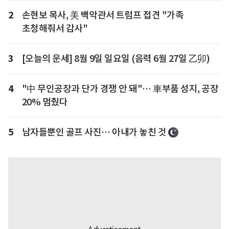
2
손현보 목사, 美 백악관서 트럼프 접견 "가족
초청해줘서 감사"
3
[오늘의 운세] 8월 9일 일요일 (음력 6월 27일 乙卯)
4
"中 무인공장과 단가 경쟁 안 돼"… 車부품 성지, 공장
20% 멈췄다
5
남자들뿐인 골프 사진… 아내가 놓친 것