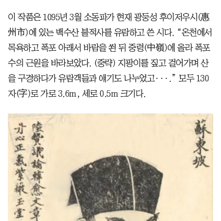
이 작품은 1095년 3월 소동파가 현재 광둥성 후이저우시(惠
州市)에 있는 백수산 불적사를 유람하고 쓴 시다. “온천에서
목욕하고 폭포 아래서 바람을 쐰 뒤 중령(中嶺)에 올라 폭포
수의 근원을 바라보았다. (중략) 지팡이를 짚고 걸어가며 산
을 구경하다가 유람객들과 얘기도 나누었고···.” 모두 130
자(字)로 가로 3.6m, 세로 0.5m 크기다.