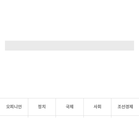
오피니언
정치
국제
사회
조선경제
문화·
조선
스포츠
건강
조선몰
연예
리더스