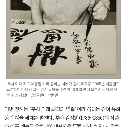
'추사 이래 최고의 명필'이라 꼽히는 서예가 검여 유희강. 1968년 뇌출혈로
오른쪽이 마비된 그는 왼손 글씨를 수련해 10개월 만에 오른손 못지 않게
쓸 수 있게 됐다. /성균관대 박물관
이번 전시는 ‘추사 이래 최고의 명필’이라 꼽히는 검여 유희
강의 예술 세계를 펼친다. 추사 김정희(1786~1856)의 작품
과 이를 계승한 유희강의 대표작을 두루 만날 수 있다. 유희