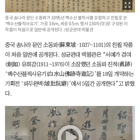
중국 송나라 문인 소동파가 1095년 백수산 불적사를 유람하고 친필로 쓴
‘백수산불적사유기’. 가로 3.6m, 세로 0.5m. 행서 130자(字)로 구성된 이
작품이 처음으로 일반에 공개된다. /성균관대 박물관
중국 송나라 문인 소동파(蘇東坡·1037~1101)의 친필 작품
이 처음 일반에 공개된다. 성균관대 박물관은 “서예가 검여
(劍如) 유희강(1911~1976)이 소장했던 소동파 진적(眞跡)
‘백수산불적사유기(白水山佛跡寺遊記)’를 18일 개막하는
기획전 ‘파두완벽(坡肚阮癖)’에서 5일간 공개한다”고 밝혔
다.