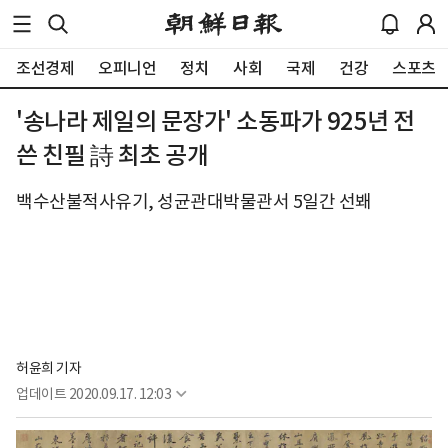
조선경제
오피니언
정치
사회
국제
건강
스포츠
'송나라 제일의 문장가' 소동파가 925년 전
쓴 친필 詩 최초 공개
백수산불적사유기, 성균관대박물관서 5일간 선봬
허윤희 기자
업데이트
2020.09.17. 12:03