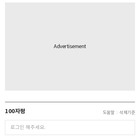
100자평
도움말
삭제기준