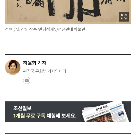
검여 유희강의 작품 '완당정게'. /성균관대 박물관
허윤희 기자
편집국 문화부 기자입니다.