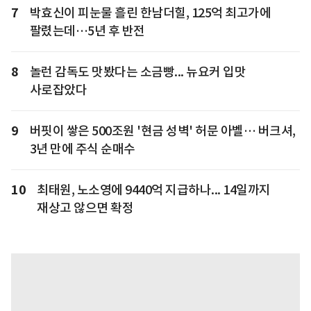
7
박효신이 피눈물 흘린 한남더힐, 125억 최고가에
팔렸는데…5년 후 반전
8
놀런 감독도 맛봤다는 소금빵... 뉴요커 입맛
사로잡았다
9
버핏이 쌓은 500조원 '현금 성벽' 허문 아벨… 버크셔,
3년 만에 주식 순매수
10
최태원, 노소영에 9440억 지급하나... 14일까지
재상고 않으면 확정