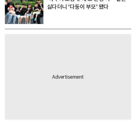
싫다더니 '다둥이 부모' 됐다