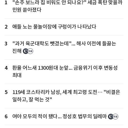
1
"손주 보느라 집 비워도 안 되나요?" 세금 폭탄 맞을까
민원 쏟아졌다
2
애들 노는 물놀이장에 구렁이가 나타났다
3
"과거 육군대학도 뺏겼는데"... 해사 이전에 들끓는
진해
4
환율 어느새 1300원대 눈앞... 금융위기 이후 변동성
최대
5
119세 코스타리카 남성, 세계 최고령 도전… "비결은
일하고, 잘 먹는 것"
6
여야 모두의 적이 됐다... 정성호 법무의 딜레마