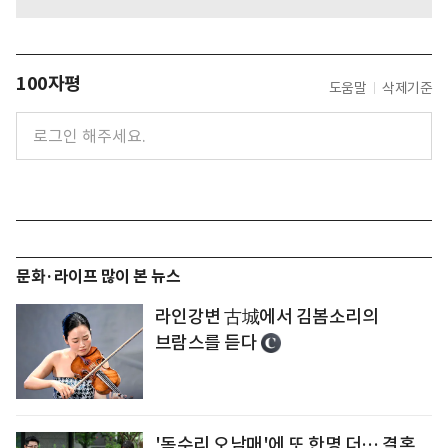
100자평
도움말
삭제기준
문화·라이프 많이 본 뉴스
라인강변 古城에서 김봄소리의
브람스를 듣다
'독수리 오남매'에 또 한명 더… 결혼