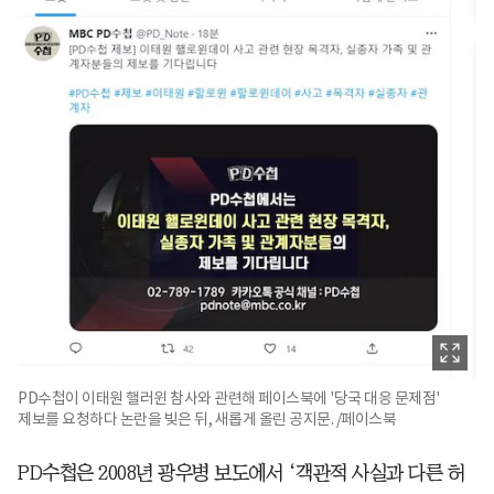
PD수첩이 이태원 핼러윈 참사와 관련해 페이스북에 '당국 대응 문제점'
제보를 요청하다 논란을 빚은 뒤, 새롭게 올린 공지문. /페이스북
PD수첩은 2008년 광우병 보도에서 ‘객관적 사실과 다른 허