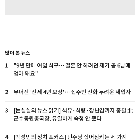
많이 본 뉴스
1
"9년 만에 여덟 식구… 결혼 안 하려던 제가 곧 6남매
엄마 돼요"
2
무너진 '전세 4년 보장'… 집주인 전화 두려운 세입자
3
[논설실의 뉴스 읽기] 석유·식량·장난감까지 총괄 北
군수동원총국장, 유일하게 숙청 안 됐다
4
[박성민의 정치 포커스] 민주당 집어삼키는 세 가지