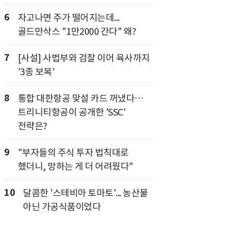
6
자고나면 주가 떨어지는데...
골드만삭스 "1만2000 간다" 왜?
7
[사설] 사법부와 검찰 이어 육사까지
'3종 보복'
8
통합 대한항공 맞설 카드 꺼냈다…
트리니티항공이 공개한 'SSC'
전략은?
9
"부자들의 주식 투자 법칙대로
했더니, 망하는 게 더 어려웠다"
10
달콤한 '스테비아 토마토'... 농산물
아닌 가공식품이었다