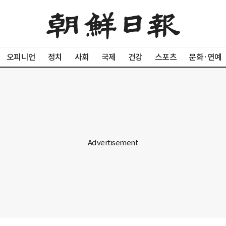
오피니언
정치
사회
국제
건강
스포츠
문화·연예