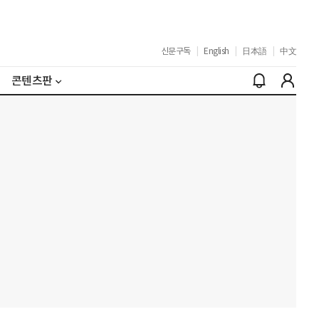
신문구독
|
English
|
日本語
|
中文
콘텐츠판