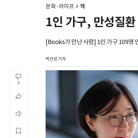
문화·라이프
책
1인 가구, 만성질환 
[Books가 만난 사람] 1인 가구 109
박진성 기자
0