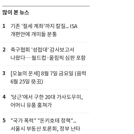
많이 본 뉴스
1
기존 '절세 계좌'까지 칼질... ISA
개편안에 개미들 분통
2
축구협회 '성접대' 감사보고서
나왔다… 월드컵·올림픽 심판 포함
3
[오늘의 운세] 8월 7일 금요일 (음력
6월 25일 癸丑)
4
'당근'에서 구한 20대 가사도우미,
어머니 유품 훔쳐가
5
"국가 폭력" "돈키호테 정책"...
서울시 부동산 토론회, 정부 난타