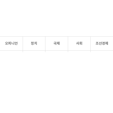
오피니언
정치
국제
사회
조선경제
문화·
조선
스포츠
건강
조선몰
연예
리더스
조선일보 공식 SNS
개인정보처리방침
사이트맵
Copyright 조선일보 All rights reserved. 무단 전재 및 재배포 금지.