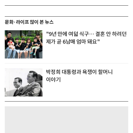
문화·라이프 많이 본 뉴스
"9년 만에 여덟 식구… 결혼 안 하려던
제가 곧 6남매 엄마 돼요"
박정희 대통령과 욕쟁이 할머니
이야기