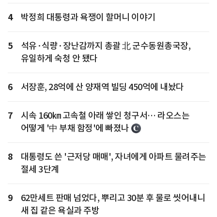
4
박정희 대통령과 욕쟁이 할머니 이야기
5
석유·식량·장난감까지 총괄 北 군수동원총국장,
유일하게 숙청 안 됐다
6
서장훈, 28억에 산 양재역 빌딩 450억에 내놨다
7
시속 160㎞ 고속철 아래 쌓인 청구서… 라오스는
어떻게 '中 부채 함정'에 빠졌나
8
대통령도 쓴 '근저당 매매', 자녀에게 아파트 물려주는
절세 3단계
9
62만세트 판매 넘었다, 뿌리고 30분 후 물로 씻어내니
새 집 같은 욕실과 주방