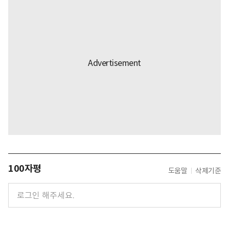
100자평
도움말
삭제기준