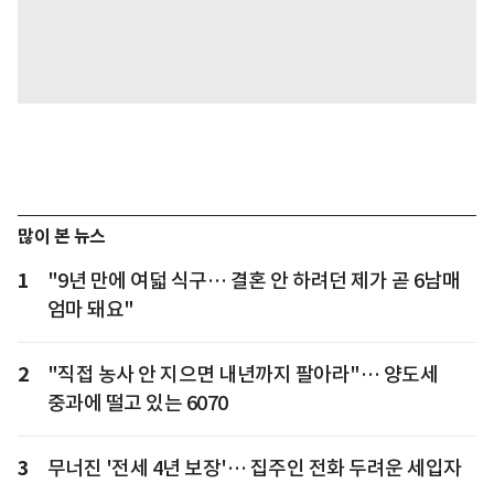
많이 본 뉴스
1
"9년 만에 여덟 식구… 결혼 안 하려던 제가 곧 6남매
엄마 돼요"
2
"직접 농사 안 지으면 내년까지 팔아라"… 양도세
중과에 떨고 있는 6070
3
무너진 '전세 4년 보장'… 집주인 전화 두려운 세입자