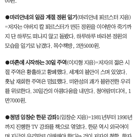
00원.
●
마리안네의 일곱 계절 정원 일기
(마리안네 푀르스터 지음)
=저자는 아버지 칼 푀르스터가 만든 정원을 이어받아 죽기까
지 단 하루도 떠나지 않고 돌봤다. 하루하루 바라본 정원의
모습을 일기로 남겼다. 목수책방, 2만5000원.
●
마흔에 시작하는 30일 주역
(이지형 지음)=저자의 젊은 시
절 주역은 황홀하고 황폐했다. 세계의 불안이 스며 있었다.
훗날 재회한 주역은 명료했다. 미완성의 괘가 불완전한 우리
를 위로한다. 30일간의 아름다움을 내민다. 청어람미디어, 1
만7000원.
●
청명 임창순 한문 강좌1
(임창순 지음)=1981년부터 1990년
까지 진행한 TV 강좌를 책으로 엮었다. 한문 역시 외국어이
며 지금의 우리말로 이해해야 한다는 것이 저자의 철학. 한자