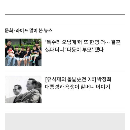
문화·라이프 많이 본 뉴스
'독수리 오남매'에 또 한명 더… 결혼
싫다더니 '다둥이 부모' 됐다
[유석재의 돌발史전 2.0] 박정희
대통령과 욕쟁이 할머니 이야기