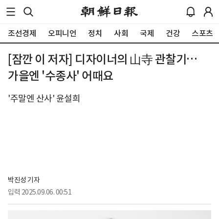
조선경제
오피니언
정치
사회
국제
건강
스포츠
[잠깐 이 저자] 디자이너의 山寺 관찰기…
가을엔 '수종사' 어때요
'주말엔 산사' 윤설희
박진성 기자
입력
2025.09.06. 00:51