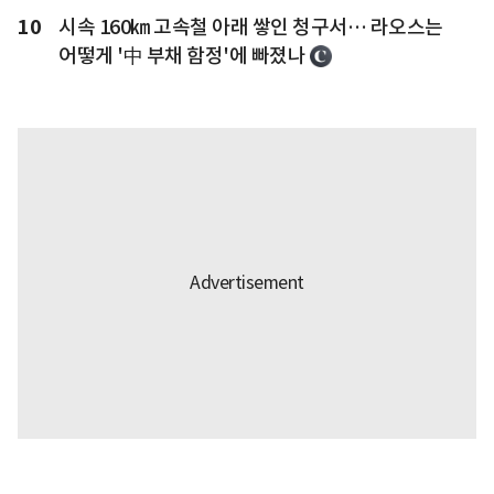
10
시속 160㎞ 고속철 아래 쌓인 청구서… 라오스는
어떻게 '中 부채 함정'에 빠졌나