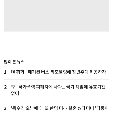
많이 본 뉴스
1
與 황희 "폐기된 버스 리모델링해 청년주택 제공하자"
2
李 "국가폭력 피해자에 사과... 국가 책임에 유효기간
없어"
3
'독수리 오남매'에 또 한명 더… 결혼 싫다더니 '다둥이