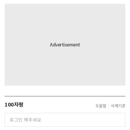
100자평
도움말
삭제기준