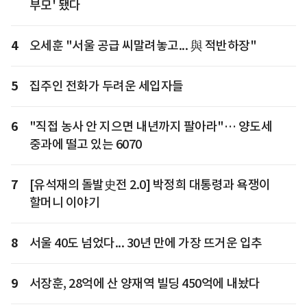
부모' 됐다
4
오세훈 "서울 공급 씨말려놓고... 與 적반하장"
5
집주인 전화가 두려운 세입자들
6
"직접 농사 안 지으면 내년까지 팔아라"… 양도세
중과에 떨고 있는 6070
7
[유석재의 돌발史전 2.0] 박정희 대통령과 욕쟁이
할머니 이야기
8
서울 40도 넘었다... 30년 만에 가장 뜨거운 입추
9
서장훈, 28억에 산 양재역 빌딩 450억에 내놨다