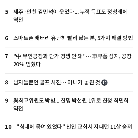
5
제주·인천 김민석이 웃었다... 누적 득표도 정청래에
역전
6
스마트폰 배터리 유난히 빨리 닳는 분, 5가지 해결 방법
7
"中 무인공장과 단가 경쟁 안 돼"… 車부품 성지, 공장
20% 멈췄다
8
남자들뿐인 골프 사진… 아내가 놓친 것
9
與최고위원도 박빙... 친명 박선원 1위로 친청 최민희
역전
10
"침대에 묶여 있었다" 천안 교회서 지내던 11살 숨져