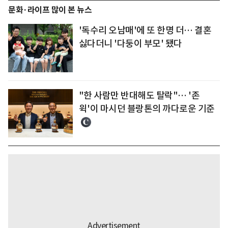
문화·라이프 많이 본 뉴스
'독수리 오남매'에 또 한명 더… 결혼
싫다더니 '다둥이 부모' 됐다
"한 사람만 반대해도 탈락"… '존
윅'이 마시던 블랑톤의 까다로운 기준