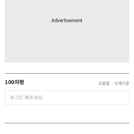
100자평
도움말
삭제기준