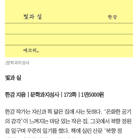
/문학과지성사
빛과 실
한강 지음｜문학과지성사｜172쪽｜1만5000원
한강 작가는 자신과 똑 닮은 집에 사는 듯하다. ‘온화한 공기
의 감각’이 느껴지는 마당 있는 작은 집. 그곳에서 북향 정원
을 일구며 꾸준히 일기를 썼다. 책에 실린 산문 ‘북향 정