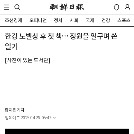
조선경제
오피니언
정치
사회
국제
건강
스포츠
한강 노벨상 후 첫 책… 정원을 일구며 쓴
일기
[사진이 있는 도서관]
황지윤 기자
업데이트
2025.04.26. 05:47