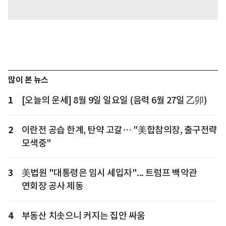
많이 본 뉴스
1
[오늘의 운세] 8월 9일 일요일 (음력 6월 27일 乙卯)
2
이란전 공습 한계, 탄약 고갈… "美합참의장, 출구전략
모색중"
3
美법원 "대통령은 임시 세입자"... 트럼프 백악관
연회장 공사 제동
4
부동산 치솟으니 커지는 집안 싸움