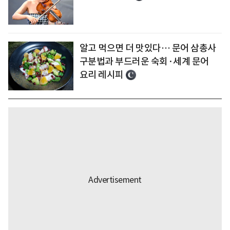
알고 먹으면 더 맛있다… 문어 삼총사
구분법과 부드러운 숙회·세계 문어
요리 레시피