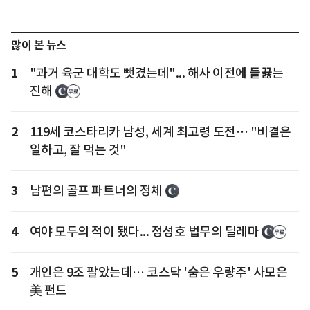
많이 본 뉴스
1
"과거 육군 대학도 뺏겼는데"... 해사 이전에 들끓는
진해
2
119세 코스타리카 남성, 세계 최고령 도전… "비결은
일하고, 잘 먹는 것"
3
남편의 골프 파트너의 정체
4
여야 모두의 적이 됐다... 정성호 법무의 딜레마
5
개인은 9조 팔았는데… 코스닥 '숨은 우량주' 사모은
美 펀드