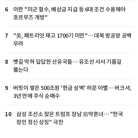
6
이란 "미군 철수, 배상금 지급 등 6대 조건 수용해야
호르무즈 개방"
7
"美, 패트리엇 재고 1700기 미만"… 대북 방공망 공백
우려
8
뱃길 막혀 답답한 산유국들… 유조선 사서 기름길
뚫는다
9
버핏이 쌓은 500조원 '현금 성벽' 허문 아벨… 버크셔,
3년 만에 주식 순매수
10
삼성 조선소 찾은 트럼프 장남 前약혼녀… "한국
장인 정신 상징" 극찬