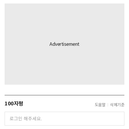
100자평
도움말
삭제기준