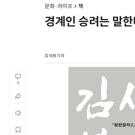
문화·라이프
책
경계인 승려는 말한
유석재 기자
0