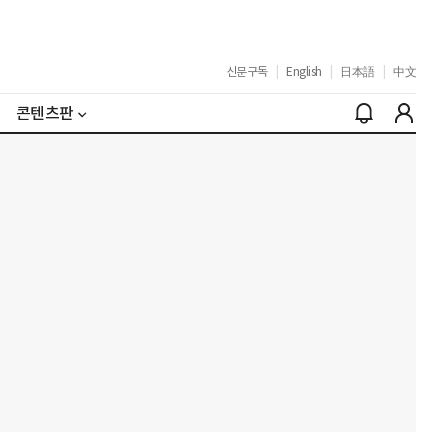
신문구독
|
English
|
日本語
|
中文
콘텐츠판