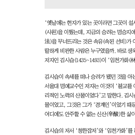
‘옛날에는 현자가 있는 곳이라면 그곳이 
(사원)을 이뤘는데, 지금의 승려는 명승지에
法)을 무너뜨리는 것은 속유(속된 선비)가 
랄하게 비판한 사람은 누구였을까. 바로 생
저자인 김시습(1435~1493)이 ‘임천가화
김시습이 속세를 떠나 승려가 됐던 것을 아
서울대 명예교수인 저자는 이것이 ‘불교를 
리적인 노력의 산물이었다’고 말한다. 김시
물이었고, 그것은 그가 ‘경계인’이었기 때
어디에도 안주할 수 없는 신산(辛酸)한 삶
김시습의 저서 ‘청한잡저’와 ‘임천가화’를 