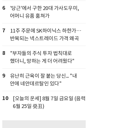
6
'당근'에서 구한 20대 가사도우미,
어머니 유품 훔쳐가
7
11주 주문에 SK하이닉스 하한가…
반복되는 넥스트레이드 가격 왜곡
8
"부자들의 주식 투자 법칙대로
했더니, 망하는 게 더 어려웠다"
9
유난히 근육이 잘 붙는 당신... "내
안에 네안데르탈인 있다"
10
[오늘의 운세] 8월 7일 금요일 (음력
6월 25일 癸丑)