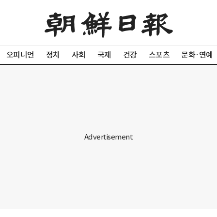
오피니언
정치
사회
국제
건강
스포츠
문화·연예