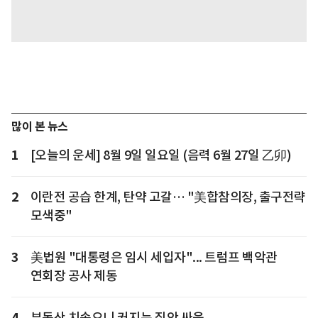
많이 본 뉴스
1
[오늘의 운세] 8월 9일 일요일 (음력 6월 27일 乙卯)
2
이란전 공습 한계, 탄약 고갈… "美합참의장, 출구전략
모색중"
3
美법원 "대통령은 임시 세입자"... 트럼프 백악관
연회장 공사 제동
4
부동산 치솟으니 커지는 집안 싸움