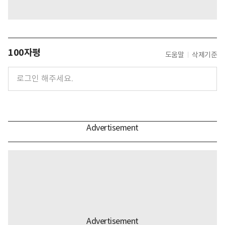
100자평
도움말
삭제기준