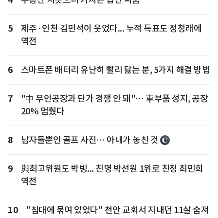
5
제주·인천 김민석이 웃었다... 누적 득표도 정청래에
역전
6
스마트폰 배터리 유난히 빨리 닳는 분, 5가지 해결 방법
7
"中 무인공장과 단가 경쟁 안 돼"… 車부품 성지, 공장
20% 멈췄다
8
남자들뿐인 골프 사진… 아내가 놓친 것
9
與최고위원도 박빙... 친명 박선원 1위로 친청 최민희
역전
10
"침대에 묶여 있었다" 천안 교회서 지내던 11살 숨져