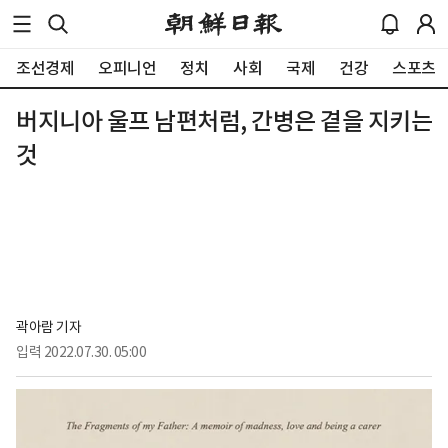
조선경제
오피니언
정치
사회
국제
건강
스포츠
버지니아 울프 남편처럼, 간병은 곁을 지키는
것
곽아람 기자
입력
2022.07.30. 05:00