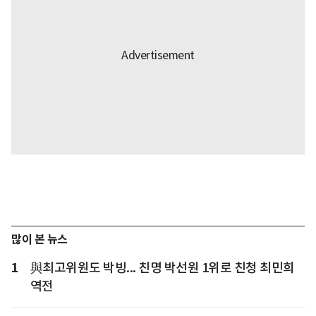
많이 본 뉴스
1
與최고위원도 박빙... 친명 박선원 1위로 친청 최민희
역전