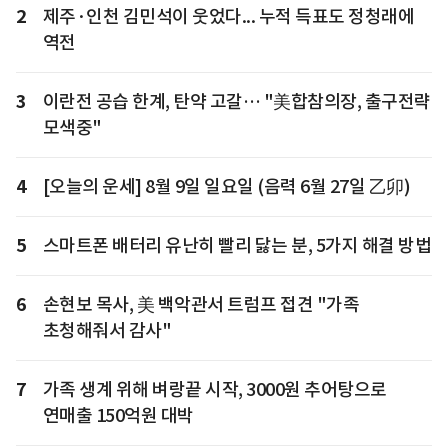
2
제주·인천 김민석이 웃었다... 누적 득표도 정청래에
역전
3
이란전 공습 한계, 탄약 고갈… "美합참의장, 출구전략
모색중"
4
[오늘의 운세] 8월 9일 일요일 (음력 6월 27일 乙卯)
5
스마트폰 배터리 유난히 빨리 닳는 분, 5가지 해결 방법
6
손현보 목사, 美 백악관서 트럼프 접견 "가족
초청해줘서 감사"
7
가족 생계 위해 벼랑끝 시작, 3000원 추어탕으로
연매출 150억원 대박