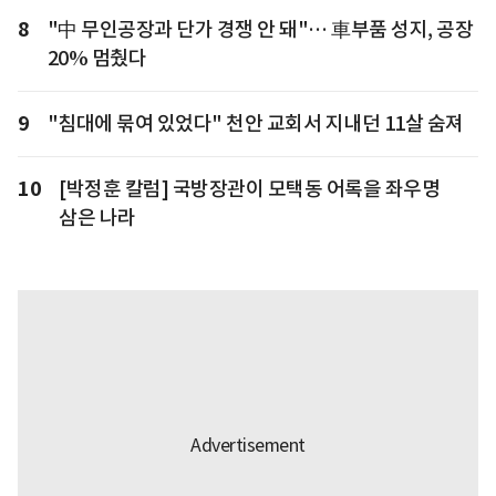
8
"中 무인공장과 단가 경쟁 안 돼"… 車부품 성지, 공장
20% 멈췄다
9
"침대에 묶여 있었다" 천안 교회서 지내던 11살 숨져
10
[박정훈 칼럼] 국방장관이 모택동 어록을 좌우명
삼은 나라