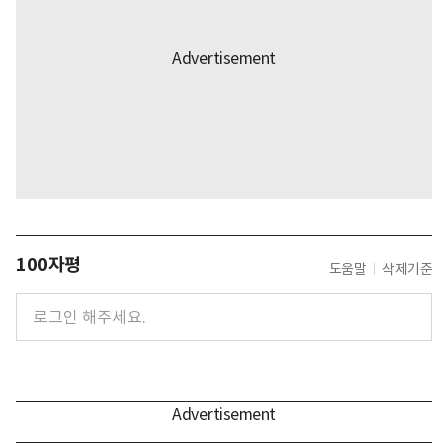
100자평
도움말
삭제기준