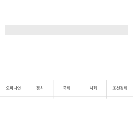
오피니언
정치
국제
사회
조선경제
문화·
조선
스포츠
건강
조선몰
연예
리더스
조선일보 공식 SNS