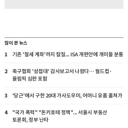
많이 본 뉴스
1
기존 '절세 계좌'까지 칼질... ISA 개편안에 개미들 분통
2
축구협회 '성접대' 감사보고서 나왔다… 월드컵·
올림픽 심판 포함
3
'당근'에서 구한 20대 가사도우미, 어머니 유품 훔쳐가
4
"국가 폭력" "돈키호테 정책"... 서울시 부동산
토론회, 정부 난타