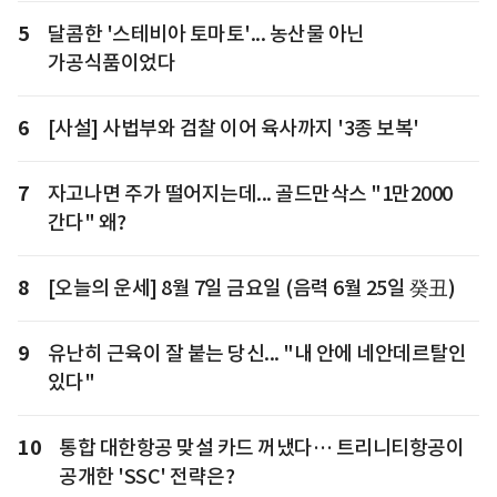
5
달콤한 '스테비아 토마토'... 농산물 아닌
가공식품이었다
6
[사설] 사법부와 검찰 이어 육사까지 '3종 보복'
7
자고나면 주가 떨어지는데... 골드만삭스 "1만2000
간다" 왜?
8
[오늘의 운세] 8월 7일 금요일 (음력 6월 25일 癸丑)
9
유난히 근육이 잘 붙는 당신... "내 안에 네안데르탈인
있다"
10
통합 대한항공 맞설 카드 꺼냈다… 트리니티항공이
공개한 'SSC' 전략은?