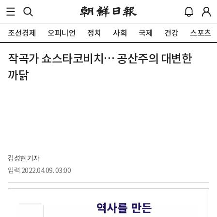
조선경제
오피니언
정치
사회
국제
건강
스포츠
작곡가 쇼스타코비치… 공산주의 대변한
까닭
김성현 기자
입력
2022.04.09. 03:00