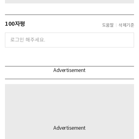
100자평
도움말
삭제기준