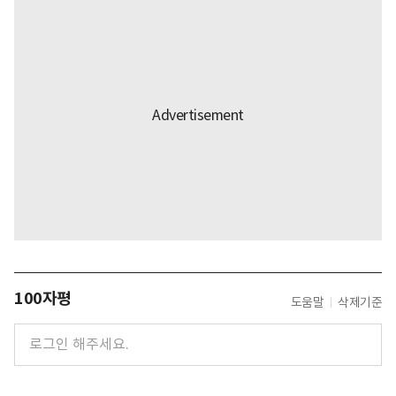
100자평
도움말
삭제기준