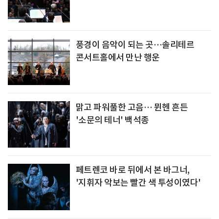
풍경이 음악이 되는 곳…솔리테르
콘서트홀에서 만난 행운
맑고 파워풀한 고음… 뮌헨 흔든
'소문의 테너' 백석종
페트렌코 바로 뒤에서 본 바그너,
'지휘자 악보는 빨간 색 투성이였다'