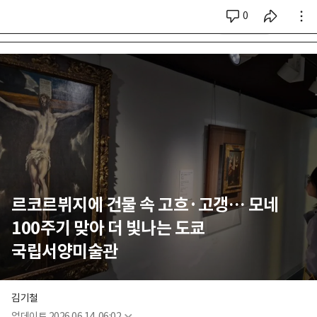
0
시리즈 전체
르코르뷔지에 건물 속 고흐·고갱… 모네
100주기 맞아 더 빛나는 도쿄
국립서양미술관
김기철
업데이트
2026.06.14. 06:02