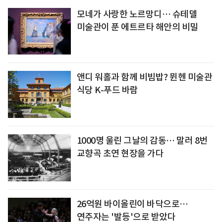
모네가 사랑한 노르망디… 슈테델
미술관이 푼 에트르타 해안의 비밀
앤디 워홀과 함께 비빔밥? 뮌헨 미술관
식당 K-푸드 바람
1000명 울린 그날의 감동… 말러 8번
교향곡 초연 현장을 가다
26억원 바이올린이 바닥으로…
연주자는 '발등'으로 받았다