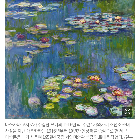
마쓰카타 고지로가 수집한 모네의 1916년 작 ‘수련’. 가와사키 조선소 초대
사장을 지낸 마쓰카타는 1916년부터 10년간 인상파를 중심으로 한 서구
미술품을 대거 사들여 1959년 국립 서양미술관 설립의 토대를 닦았다. /일본