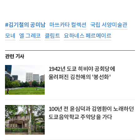
#
김기철의 공미남
마쓰카타 컬렉션
국립 서양미술관
모네
엘 그레코
클림트
요하네스 페르메이르
관련 기사
1942년 도쿄 히비야 공회당에
울려퍼진 김천애의 '봉선화'
100년 전 윤심덕과 김영환이 노래하던
도쿄음악학교 주악당을 가다