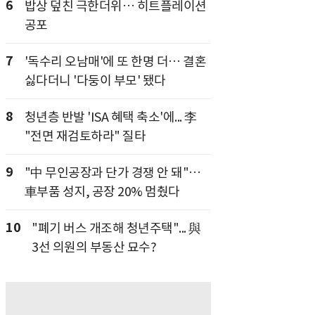
6
밥상 덮친 극한더위… 히트플레이션
공포
7
'독수리 오남매'에 또 한명 더… 결혼
싫다더니 '다둥이 부모' 됐다
8
청년층 반발 'ISA 혜택 축소'에... 李
"전면 재검토하라" 질타
9
"中 무인공장과 단가 경쟁 안 돼"…
車부품 성지, 공장 20% 멈췄다
10
"폐기 버스 개조해 청년주택"... 與
3선 의원의 부동산 묘수?