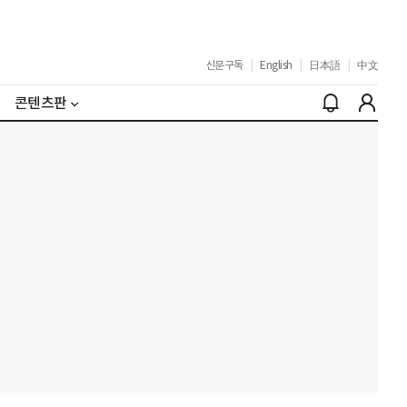
신문구독
|
English
|
日本語
|
中文
콘텐츠판