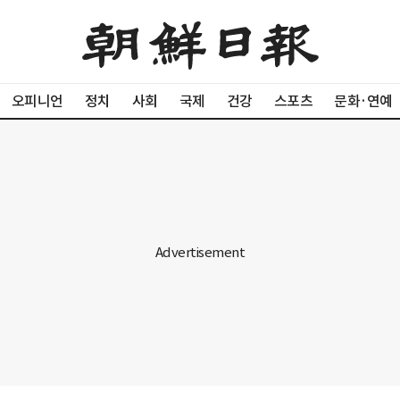
오피니언
정치
사회
국제
건강
스포츠
문화·연예