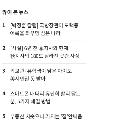
많이 본 뉴스
1
[박정훈 칼럼] 국방장관이 모택동
어록을 좌우명 삼은 나라
2
[사설] 6년 전 李지사와 현재
秋지사의 180도 달라진 곳간 사정
3
외교관·유학생이 낳은 아이도
美시민권 못 받아
4
스마트폰 배터리 유난히 빨리 닳는
분, 5가지 해결 방법
5
부동산 치솟으니 커지는 '집'안싸움