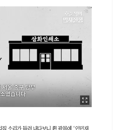
치질 소리가 들려 내다보니 흰 광목에 ‘인민재