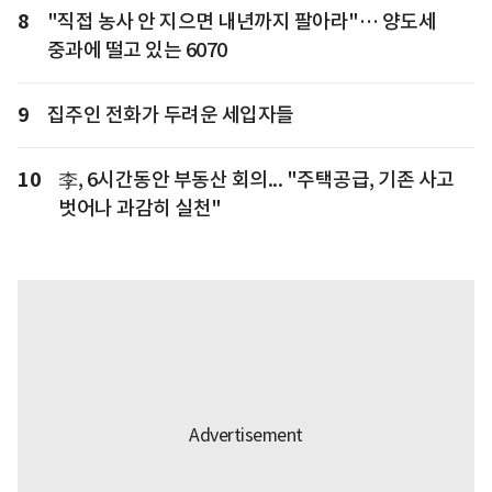
8
"직접 농사 안 지으면 내년까지 팔아라"… 양도세
중과에 떨고 있는 6070
9
집주인 전화가 두려운 세입자들
10
李, 6시간동안 부동산 회의... "주택공급, 기존 사고
벗어나 과감히 실천"