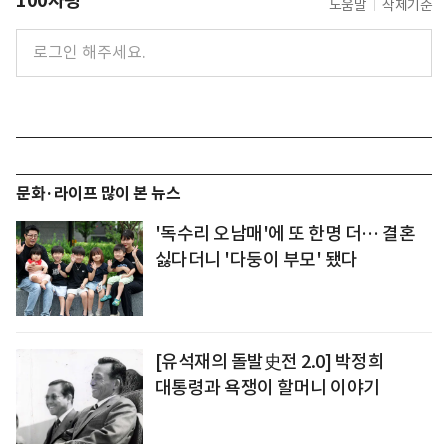
100자평
도움말
삭제기준
문화·라이프 많이 본 뉴스
'독수리 오남매'에 또 한명 더… 결혼
싫다더니 '다둥이 부모' 됐다
[유석재의 돌발史전 2.0] 박정희
대통령과 욕쟁이 할머니 이야기