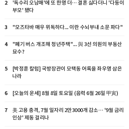
2
'독수리 오남매'에 또 한명 더… 결혼 싫다더니 '다둥이
부모' 됐다
3
"모즈타바 매우 위독하다... 이란 수뇌부내 소문 파다"
4
"폐기 버스 개조해 청년주택"... 與 3선 의원의 부동산
묘수?
5
[박정훈 칼럼] 국방장관이 모택동 어록을 좌우명 삼은
나라
6
[오늘의 운세] 8월 8일 토요일 (음력 6월 26일 甲寅)
7
美 고용 충격, 7월 일자리 2만3000개 감소… '9월 금리
인상' 제동 걸리나