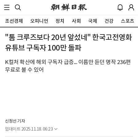
조선경제
오피니언
정치
사회
국제
건강
스포츠
"톰 크루즈보다 20년 앞섰네" 한국고전영화
유튜브 구독자 100만 돌파
K컬처 확산에 해외 구독자 급증... 이름만 듣던 명작 236편
무료로 볼 수 있어
신정선 기자
업데이트
2025.11.18. 06:23