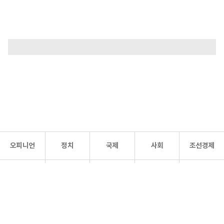
오피니언
정치
국제
사회
조선경제
문화·
조선
스포츠
건강
조선몰
연예
리더스
조선일보 공식 SNS