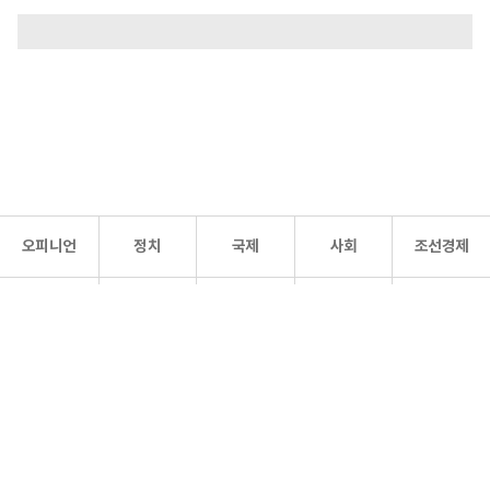
오피니언
정치
국제
사회
조선경제
문화·
조선
스포츠
건강
조선몰
연예
리더스
조선일보 공식 SNS
개인정보처리방침
사이트맵