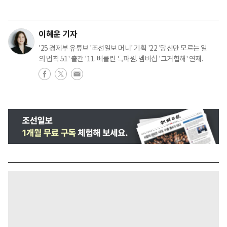
이혜운 기자
'25 경제부 유튜브 '조선일보 머니' 기획 '22 '당신만 모르는 일
의 법칙 51' 출간 '11. 베를린 특파원. 멤버십 '그거힙해' 연재.