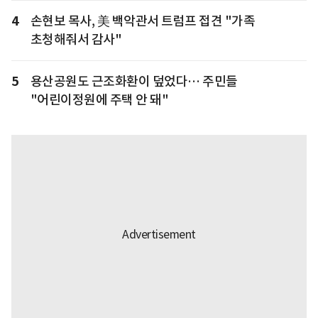
4
손현보 목사, 美 백악관서 트럼프 접견 "가족
초청해줘서 감사"
5
용산공원도 근조화환이 덮었다… 주민들
"어린이정원에 주택 안 돼"