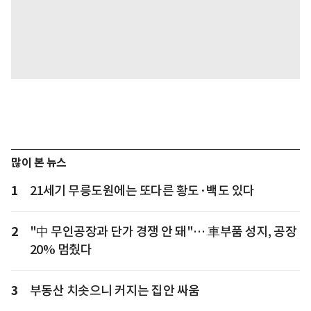
많이 본 뉴스
1
21세기 무릉도원에는 또다른 황도·백도 있다
2
"中 무인공장과 단가 경쟁 안 돼"… 車부품 성지, 공장
20% 멈췄다
3
부동산 치솟으니 커지는 집안 싸움