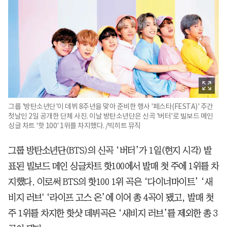
그룹 '방탄소년단'이 데뷔 8주년을 맞아 준비한 행사 '페스타(FESTA)' 주간
첫날인 2일 공개한 단체 사진. 이날 방탄소년단은 신곡 '버터'로 빌보드 메인
싱글 차트 '핫 100' 1위를 차지했다. /빅히트 뮤직
그룹 방탄소년단(BTS)의 신곡 ‘버터’가 1일(현지 시각) 발
표된 빌보드 메인 싱글차트 핫100에서 발매 첫 주에 1위를 차
지했다. 이로써 BTS의 핫100 1위 곡은 ‘다이너마이트’ ‘새
비지 러브' ‘라이프 고스 온’에 이어 총 4곡이 됐고, 발매 첫
주 1위를 차지한 핫샷 데뷔곡은 ‘새비지 러브’를 제외한 총 3