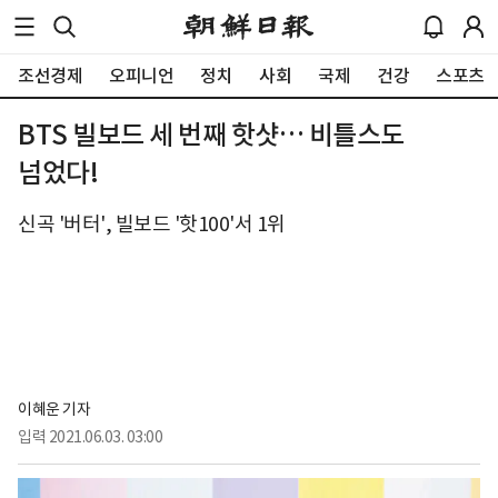
조선경제
오피니언
정치
사회
국제
건강
스포츠
BTS 빌보드 세 번째 핫샷… 비틀스도
넘었다!
신곡 '버터', 빌보드 '핫100'서 1위
이혜운 기자
입력
2021.06.03. 03:00