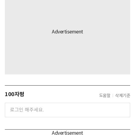
100자평
도움말
삭제기준