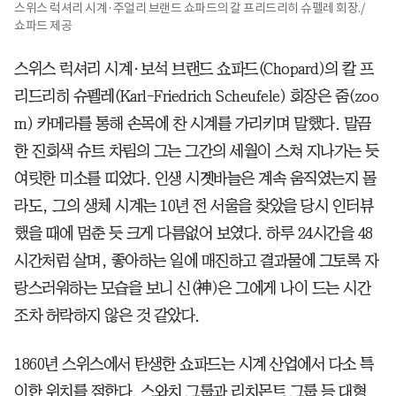
스위스 럭셔리 시계·주얼리 브랜드 쇼파드의 칼 프리드리히 슈펠레 회장./
쇼파드 제공
스위스 럭셔리 시계·보석 브랜드 쇼파드(Chopard)의 칼 프
리드리히 슈펠레(Karl-Friedrich Scheufele) 회장은 줌(zoo
m) 카메라를 통해 손목에 찬 시계를 가리키며 말했다. 말끔
한 진회색 슈트 차림의 그는 그간의 세월이 스쳐 지나가는 듯
여릿한 미소를 띠었다. 인생 시곗바늘은 계속 움직였는지 몰
라도, 그의 생체 시계는 10년 전 서울을 찾았을 당시 인터뷰
했을 때에 멈춘 듯 크게 다름없어 보였다. 하루 24시간을 48
시간처럼 살며, 좋아하는 일에 매진하고 결과물에 그토록 자
랑스러워하는 모습을 보니 신(神)은 그에게 나이 드는 시간
조차 허락하지 않은 것 같았다.
1860년 스위스에서 탄생한 쇼파드는 시계 산업에서 다소 특
이한 위치를 점한다. 스와치 그룹과 리치몬트 그룹 등 대형