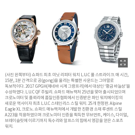
(사진 왼쪽부터) 쇼파드 최초 미닛 리피터 워치 L.U.C 풀 스트라이크. 매 시간,
15분, 1분 간격으로 공(gong)을 울리는 특별한 사운드는 그야말로
독보적이다. 2017 GPGH(제네바 시계 그랑프리)에서 대상인 ‘황금 바늘상’을
수상하였다. L.U.C QF 주빌리. 쇼파드 매뉴팩처 25년을 맞아 출시되었으며
크로노미터 및 플뢰리에 품질인증협회에서 인증받은 파인 워치메이킹의
새로운 역사이자 최초 L.U.C 스테인리스 스틸 워치. 25개 한정판. Alpine
Eagle XL 크로노. 쇼파드 매뉴팩처에서 개발한 친환경 소재 루센트 스틸
A223을 적용하였으며 크로노미터 인증을 획득한 무브먼트, 케이스, 다이얼,
브레이슬릿에 이르기까지 독수리와 알프스의 힘에서 영감을 얻은 스포츠
워치.