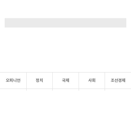
오피니언
정치
국제
사회
조선경제
문화·
조선
스포츠
건강
조선몰
연예
리더스
조선일보 공식 SNS