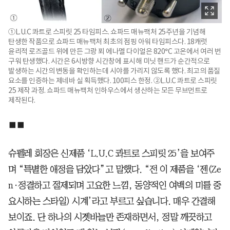
①L.U.C 콰트로 스피릿 25 타임피스. 쇼파드 매뉴팩처 25주년을 기념해
탄생한 작품으로 쇼파드 매뉴팩처 최초의 점핑 아워 타임피스다. 18캐럿
윤리적 로즈골드 위에 만든 그랑 푀 에나멜 다이얼은 820°C 고온에서 여러 번
구워 탄생했다. 시간은 6시방향 시간창에 표시해 미닛 핸드가 순간적으로
발생하는 시간의 변동을 확인하는데 시야를 가리지 않도록 했다. 최고의 품질
요소를 인증하는 제네바 실 획득했다. 100피스 한정. ②L.U.C 콰트로 스피릿
25 제작 과정. 쇼파드 매뉴팩처 인하우스에서 생산하는 모든 무브먼트로
제작된다.
■■
슈펠레 회장은 신제품 ‘L.U.C 콰트로 스피릿 25’을 보여주
며 “특별한 애정을 담았다”고 말했다. “전 이 제품을 ‘젠(Ze
n·정결하고 절제되며 고요한 느낌, 동양적인 여백의 미를 중
요시하는 스타일) 시계’라고 부르고 싶습니다. 매우 간결해
보이죠. 단 하나의 시곗바늘만 존재하면서, 정말 깨끗하고