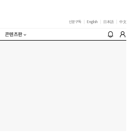
신문구독
|
English
|
日本語
|
中文
콘텐츠판