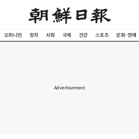
오피니언
정치
사회
국제
건강
스포츠
문화·연예