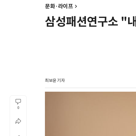
문화·라이프
삼성패션연구소 "내
최보윤 기자
0