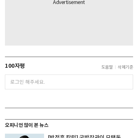
100자평
도움말
삭제기준
오피니언 많이 본 뉴스
[박정훈 칼럼] 국방장관이 모택동