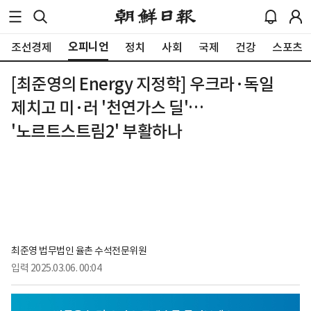
오피니언
조선경제
정치
사회
국제
건강
스포츠
[최준영의 Energy 지정학] 우크라·독일
제치고 미·러 '천연가스 딜'…
'노르트스트림2' 부활하나
최준영 법무법인 율촌 수석전문위원
입력
2025.03.06. 00:04