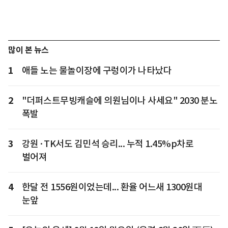
많이 본 뉴스
1
애들 노는 물놀이장에 구렁이가 나타났다
2
"더퍼스트무빙캐슬에 의원님이나 사세요" 2030 분노
폭발
3
강원·TK서도 김민석 승리... 누적 1.45%p차로
벌어져
4
한달 전 1556원이었는데... 환율 어느새 1300원대
눈앞