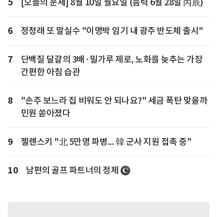
5
[오늘의 운세] 8월 10일 월요일 (음력 6월 28일 丙辰)
6
정청래 또 말실수 "이명박 임기 내 광주 반도체 출시"
7
단백질 달걀의 3배·밀가루 제로, 노화를 늦추는 가장
간편한 아침 습관
8
"손주 보느라 집 비워도 안 되나요?" 세금 폭탄 맞을까
민원 쏟아졌다
9
젤렌스키 "北 5만명 파병... 韓 군사 지원 접촉 중"
10
남편의 골프 파트너의 정체